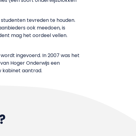
es (een soort onderwijsblokken
m studenten tevreden te houden.
 aanbieders ook meedoen, is
udent mag het oordeel vellen.
 wordt ingevoerd. In 2007 was het
is van Hoger Onderwijs een
w kabinet aantrad.
?