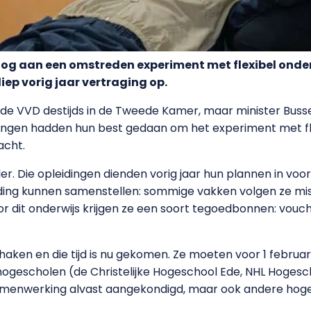
og aan een omstreden experiment met flexibel onder
iep vorig jaar vertraging op.
e de VVD destijds in de Tweede Kamer, maar minister Bu
idingen hadden hun best gedaan om het experiment met fle
acht.
ller. Die opleidingen dienden vorig jaar hun plannen in vo
iding kunnen samenstellen: sommige vakken volgen ze mis
r dit onderwijs krijgen ze een soort tegoedbonnen: vouch
aken en die tijd is nu gekomen. Ze moeten voor 1 februar
hogescholen (de Christelijke Hogeschool Ede, NHL Hogesc
amenwerking alvast aangekondigd, maar ook andere hoge