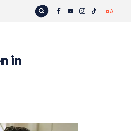
a
A
n in