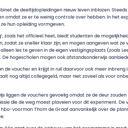
binet de deeltijdopleidingen nieuw leven inblazen. Stee
en omdat ze er te weinig controle over hebben. In het e
 ze hun opleiding vormgeven.
, zoals het officieel heet, biedt studenten de mogelijkhei
nen, zodat ze sneller klaar zijn, en mogen aangeven wat z
 alleen les te geven in de eigen vestigingsplaats (zoals 
nd. De hogescholen mogen ook afstandsonderwijs aanbied
 de voucher en krijgt in ruil daarvoor ook meer inbreng i
alt nog altijd collegegeld, maar niet zoveel als voor onb
rwijs liggen de vouchers gevoelig omdat ze de deur zoude
issie die de weg moest plaveien voor dit experiment. De
ook hbo-voorman Thom de Graaf aanvankelijk over de plann
e.