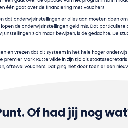
en: één gaat over de opbouw van het programma in modul
 en één gaat over de financiering met vouchers.
n dat onderwijsinstellingen er alles aan moeten doen o
open de onderwijsinstellingen geld mis. Dat particuliere
ijsinstellingen zich maar bewijzen, is de gedachte. De st
en en vrezen dat dit systeem in het hele hoger onderwijs
ge premier Mark Rutte wilde in zijn tijd als staatssecretar
n, oftewel vouchers. Dat ging niet door toen er een nieu
Punt. Of had jij nog wat