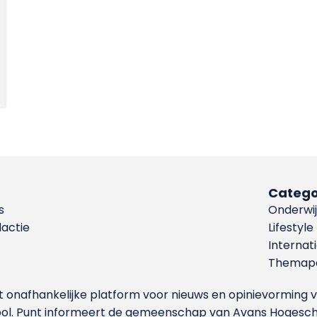
Catego
s
Onderwij
dactie
Lifestyle
Internat
Themapa
et onafhankelijke platform voor nieuws en opinievormin
ool. Punt informeert de gemeenschap van Avans Hogesch