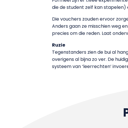
Formeel zijn er twee experiment
die de student zelf kan stapelen)
Die vouchers zouden ervoor zorge
Anders gaan ze misschien weg en l
precies om die reden. Laat onderw
Ruzie
Tegenstanders zien de bui al hang
overigens al bijna zo ver. De huidi
systeem van ‘leerrechten’ invoere