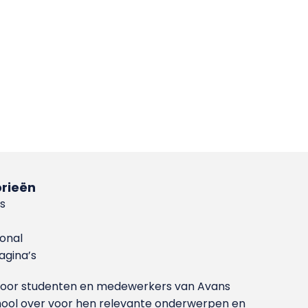
rieën
s
ional
gina’s
g voor studenten en medewerkers van Avans
ool over voor hen relevante onderwerpen en