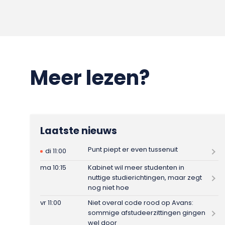
Meer lezen?
Laatste nieuws
Punt piept er even tussenuit
di 11:00
ma 10:15
Kabinet wil meer studenten in
nuttige studierichtingen, maar zegt
nog niet hoe
vr 11:00
Niet overal code rood op Avans:
sommige afstudeerzittingen gingen
wel door