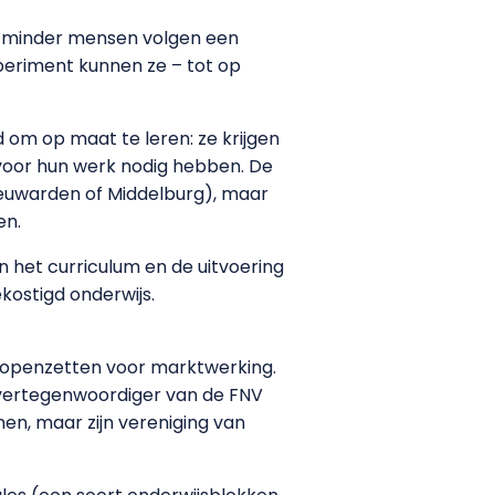
ds minder mensen volgen een
xperiment kunnen ze – tot op
d om op maat te leren: ze krijgen
e voor hun werk nodig hebben. De
Leeuwarden of Middelburg), maar
en.
n het curriculum en de uitvoering
ekostigd onderwijs.
n openzetten voor marktwerking.
 vertegenwoordiger van de FNV
en, maar zijn vereniging van