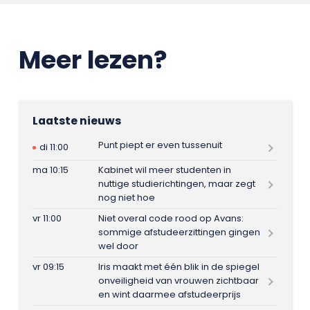
Meer lezen?
Laatste nieuws
Punt piept er even tussenuit
di 11:00
ma 10:15
Kabinet wil meer studenten in
nuttige studierichtingen, maar zegt
nog niet hoe
vr 11:00
Niet overal code rood op Avans:
sommige afstudeerzittingen gingen
wel door
vr 09:15
Iris maakt met één blik in de spiegel
onveiligheid van vrouwen zichtbaar
en wint daarmee afstudeerprijs