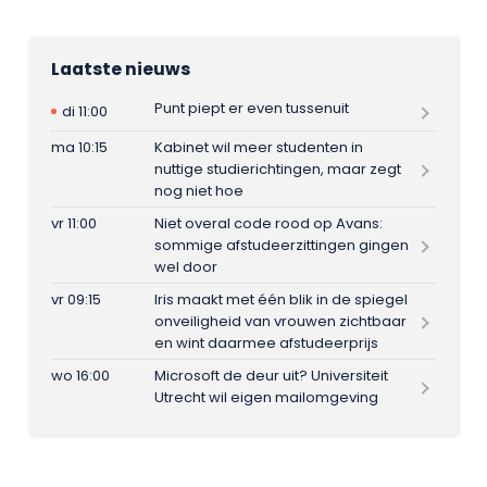
Laatste nieuws
Punt piept er even tussenuit
di 11:00
ma 10:15
Kabinet wil meer studenten in
nuttige studierichtingen, maar zegt
nog niet hoe
vr 11:00
Niet overal code rood op Avans:
sommige afstudeerzittingen gingen
wel door
vr 09:15
Iris maakt met één blik in de spiegel
onveiligheid van vrouwen zichtbaar
en wint daarmee afstudeerprijs
wo 16:00
Microsoft de deur uit? Universiteit
Utrecht wil eigen mailomgeving