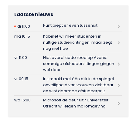
Laatste nieuws
Punt piept er even tussenuit
di 11:00
ma 10:15
Kabinet wil meer studenten in
nuttige studierichtingen, maar zegt
nog niet hoe
vr 11:00
Niet overal code rood op Avans:
sommige afstudeerzittingen gingen
wel door
vr 09:15
Iris maakt met één blik in de spiegel
onveiligheid van vrouwen zichtbaar
en wint daarmee afstudeerprijs
wo 16:00
Microsoft de deur uit? Universiteit
Utrecht wil eigen mailomgeving