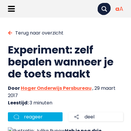
a
A
Terug naar overzicht
Experiment: zelf
bepalen wanneer je
de toets maakt
Door
Hoger Onderwijs Persbureau
, 29 maart
2017
Leestijd:
3 minuten
reageer
deel
Heb je nog drie