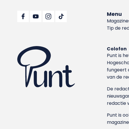
Menu
Magazine
Tip de re
Colofon
Punt is h
Hoge­sch
fungeert 
van de re
De redacti
nieuwsgar
redactie 
Punt is o
magazine