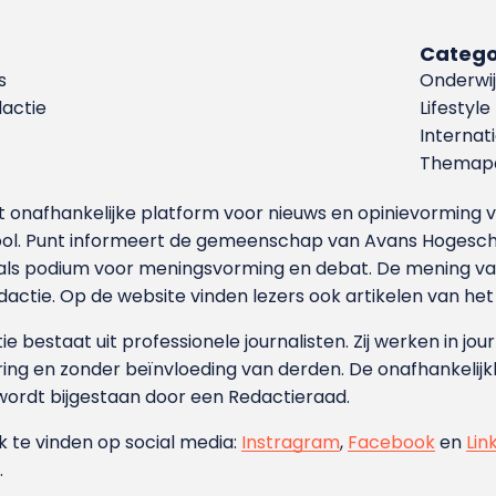
Catego
s
Onderwij
dactie
Lifestyle
Internat
Themapa
et onafhankelijke platform voor nieuws en opinievormin
ool. Punt informeert de gemeenschap van Avans Hogesch
als podium voor meningsvorming en debat. De mening van 
dactie. Op de website vinden lezers ook artikelen van he
e bestaat uit professionele journalisten. Zij werken in jour
ing en zonder beïnvloeding van derden. De onafhankelijk
wordt bijgestaan door een Redactieraad.
ok te vinden op social media:
Instragram
,
Facebook
en
Lin
.