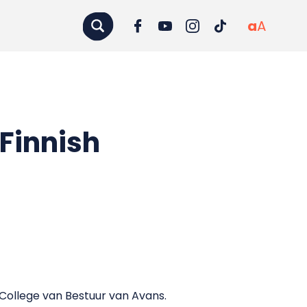
a
A
 Finnish