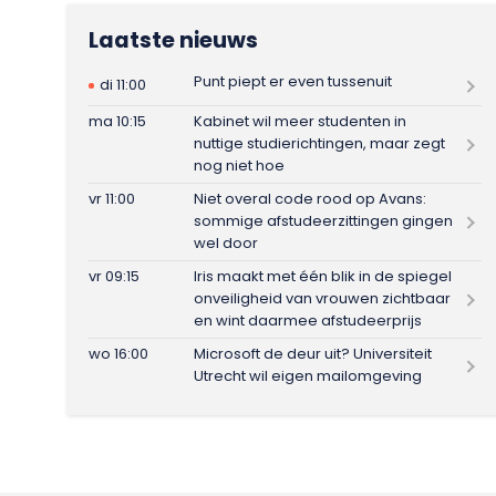
Laatste nieuws
Punt piept er even tussenuit
di 11:00
ma 10:15
Kabinet wil meer studenten in
nuttige studierichtingen, maar zegt
nog niet hoe
vr 11:00
Niet overal code rood op Avans:
sommige afstudeerzittingen gingen
wel door
vr 09:15
Iris maakt met één blik in de spiegel
onveiligheid van vrouwen zichtbaar
en wint daarmee afstudeerprijs
wo 16:00
Microsoft de deur uit? Universiteit
Utrecht wil eigen mailomgeving