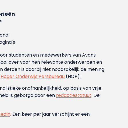
rieën
s
ional
gina’s
g voor studenten en medewerkers van Avans
ool over voor hen relevante onderwerpen en
derden is daarbij niet noodzakelijk de mening
t
Hoger Onderwijs Persbureau
(HOP).
nalistieke onafhankelijkheid, op basis van vrije
heid is geborgd door een
redactiestatuut
. De
kedIn
. Een keer per jaar verschijnt er een