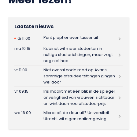
Laatste nieuws
Punt piept er even tussenuit
di 11:00
ma 10:15
Kabinet wil meer studenten in
nuttige studierichtingen, maar zegt
nog niet hoe
vr 11:00
Niet overal code rood op Avans:
sommige afstudeerzittingen gingen
wel door
vr 09:15
Iris maakt met één blik in de spiegel
onveiligheid van vrouwen zichtbaar
en wint daarmee afstudeerprijs
wo 16:00
Microsoft de deur uit? Universiteit
Utrecht wil eigen mailomgeving