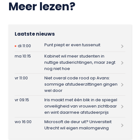
Meer lezen?
Laatste nieuws
Punt piept er even tussenuit
di 11:00
ma 10:15
Kabinet wil meer studenten in
nuttige studierichtingen, maar zegt
nog niet hoe
vr 11:00
Niet overal code rood op Avans:
sommige afstudeerzittingen gingen
wel door
vr 09:15
Iris maakt met één blik in de spiegel
onveiligheid van vrouwen zichtbaar
en wint daarmee afstudeerprijs
wo 16:00
Microsoft de deur uit? Universiteit
Utrecht wil eigen mailomgeving