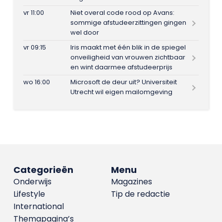
vr 11:00
Niet overal code rood op Avans:
sommige afstudeerzittingen gingen
wel door
vr 09:15
Iris maakt met één blik in de spiegel
onveiligheid van vrouwen zichtbaar
en wint daarmee afstudeerprijs
wo 16:00
Microsoft de deur uit? Universiteit
Utrecht wil eigen mailomgeving
Categorieën
Menu
Onderwijs
Magazines
Lifestyle
Tip de redactie
International
Themapagina’s