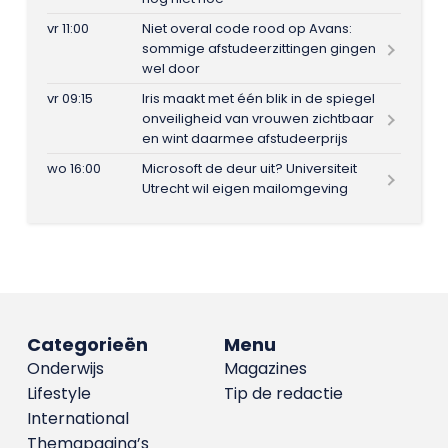
vr 11:00
Niet overal code rood op Avans:
sommige afstudeerzittingen gingen
wel door
vr 09:15
Iris maakt met één blik in de spiegel
onveiligheid van vrouwen zichtbaar
en wint daarmee afstudeerprijs
wo 16:00
Microsoft de deur uit? Universiteit
Utrecht wil eigen mailomgeving
Categorieën
Menu
Onderwijs
Magazines
Lifestyle
Tip de redactie
International
Themapagina’s