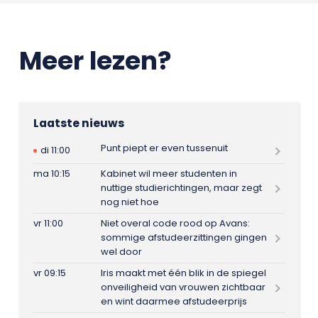
Meer lezen?
Laatste nieuws
Punt piept er even tussenuit
di 11:00
ma 10:15
Kabinet wil meer studenten in
nuttige studierichtingen, maar zegt
nog niet hoe
vr 11:00
Niet overal code rood op Avans:
sommige afstudeerzittingen gingen
wel door
vr 09:15
Iris maakt met één blik in de spiegel
onveiligheid van vrouwen zichtbaar
en wint daarmee afstudeerprijs