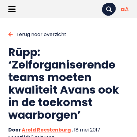
a
A
Terug naar overzicht
Rüpp:
‘Zelforganiserende
teams moeten
kwaliteit Avans ook
in de toekomst
waarborgen’
Door
Arold Roestenburg
, 18 mei 2017