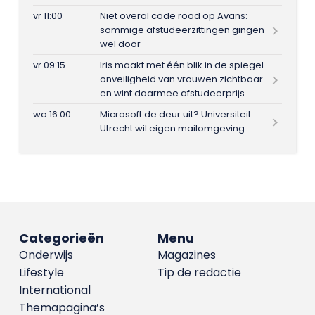
vr 11:00
Niet overal code rood op Avans:
sommige afstudeerzittingen gingen
wel door
vr 09:15
Iris maakt met één blik in de spiegel
onveiligheid van vrouwen zichtbaar
en wint daarmee afstudeerprijs
wo 16:00
Microsoft de deur uit? Universiteit
Utrecht wil eigen mailomgeving
Categorieën
Menu
Onderwijs
Magazines
Lifestyle
Tip de redactie
International
Themapagina’s