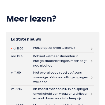
Meer lezen?
Laatste nieuws
Punt piept er even tussenuit
di 11:00
ma 10:15
Kabinet wil meer studenten in
nuttige studierichtingen, maar zegt
nog niet hoe
vr 11:00
Niet overal code rood op Avans:
sommige afstudeerzittingen gingen
wel door
vr 09:15
Iris maakt met één blik in de spiegel
onveiligheid van vrouwen zichtbaar
en wint daarmee afstudeerprijs