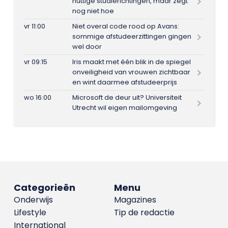
nuttige studierichtingen, maar zegt
nog niet hoe
vr 11:00
Niet overal code rood op Avans:
sommige afstudeerzittingen gingen
wel door
vr 09:15
Iris maakt met één blik in de spiegel
onveiligheid van vrouwen zichtbaar
en wint daarmee afstudeerprijs
wo 16:00
Microsoft de deur uit? Universiteit
Utrecht wil eigen mailomgeving
Categorieën
Menu
Onderwijs
Magazines
Lifestyle
Tip de redactie
International