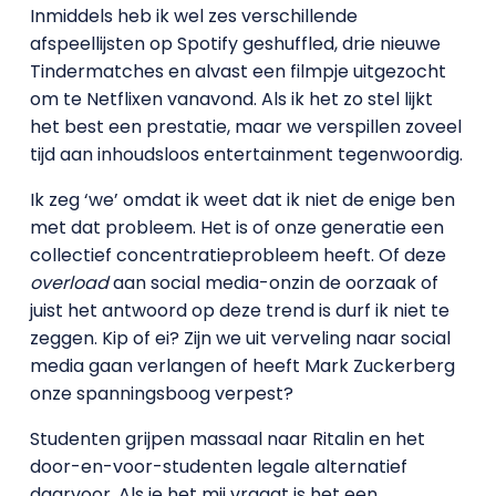
Inmiddels heb ik wel zes verschillende
afspeellijsten op Spotify geshuffled, drie nieuwe
Tindermatches en alvast een filmpje uitgezocht
om te Netflixen vanavond. Als ik het zo stel lijkt
het best een prestatie, maar we verspillen zoveel
tijd aan inhoudsloos entertainment tegenwoordig.
Ik zeg ‘we’ omdat ik weet dat ik niet de enige ben
met dat probleem. Het is of onze generatie een
collectief concentratieprobleem heeft. Of deze
overload
aan social media-onzin de oorzaak of
juist het antwoord op deze trend is durf ik niet te
zeggen. Kip of ei? Zijn we uit verveling naar social
media gaan verlangen of heeft Mark Zuckerberg
onze spanningsboog verpest?
Studenten grijpen massaal naar Ritalin en het
door-en-voor-studenten legale alternatief
daarvoor. Als je het mij vraagt is het een