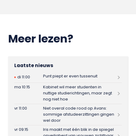
Meer lezen?
Laatste nieuws
Punt piept er even tussenuit
di 11:00
ma 10:15
Kabinet wil meer studenten in
nuttige studierichtingen, maar zegt
nog niet hoe
vr 11:00
Niet overal code rood op Avans:
sommige afstudeerzittingen gingen
wel door
vr 09:15
Iris maakt met één blik in de spiegel
onveiligheid van vrouwen zichtbaar