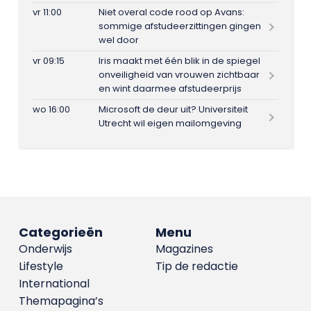
vr 11:00
Niet overal code rood op Avans:
sommige afstudeerzittingen gingen
wel door
vr 09:15
Iris maakt met één blik in de spiegel
onveiligheid van vrouwen zichtbaar
en wint daarmee afstudeerprijs
wo 16:00
Microsoft de deur uit? Universiteit
Utrecht wil eigen mailomgeving
Categorieën
Menu
Onderwijs
Magazines
Lifestyle
Tip de redactie
International
Themapagina’s