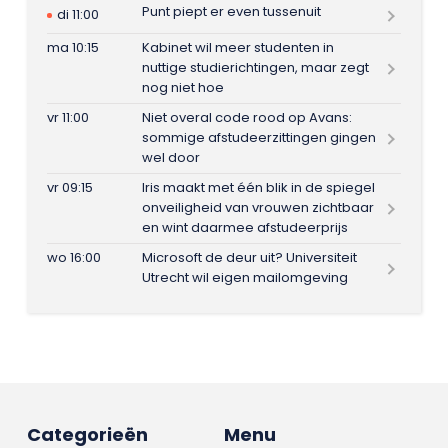
Punt piept er even tussenuit
di 11:00
ma 10:15
Kabinet wil meer studenten in
nuttige studierichtingen, maar zegt
nog niet hoe
vr 11:00
Niet overal code rood op Avans:
sommige afstudeerzittingen gingen
wel door
vr 09:15
Iris maakt met één blik in de spiegel
onveiligheid van vrouwen zichtbaar
en wint daarmee afstudeerprijs
wo 16:00
Microsoft de deur uit? Universiteit
Utrecht wil eigen mailomgeving
Categorieën
Menu