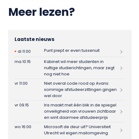
Meer lezen?
Laatste nieuws
Punt piept er even tussenuit
di 11:00
ma 10:15
Kabinet wil meer studenten in
nuttige studierichtingen, maar zegt
nog niet hoe
vr 11:00
Niet overal code rood op Avans:
sommige afstudeerzittingen gingen
wel door
vr 09:15
Iris maakt met één blik in de spiegel
onveiligheid van vrouwen zichtbaar
en wint daarmee afstudeerprijs
wo 16:00
Microsoft de deur uit? Universiteit
Utrecht wil eigen mailomgeving