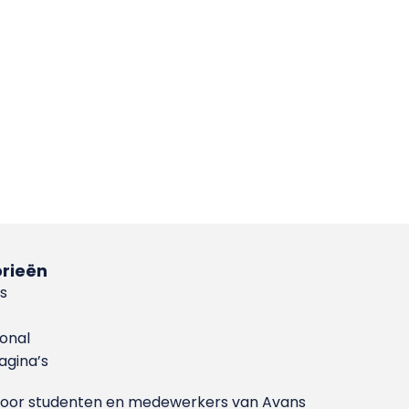
rieën
s
ional
gina’s
g voor studenten en medewerkers van Avans