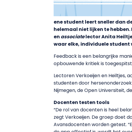
ene student leert sneller dan 
helemaal niet lijken te hebben
en
associate
lector Anita Heilt
waar elke, individuele student
Feedback is een belangrijke manie
opbouwende kritiek is toegespitst
Lectoren Verkoeijen en Heiltjes, 
studenten door hersenonderzoek.
Nijmegen, de Open Universiteit, de
Docenten testen tools
“De rol van docenten is heel belan
zegt Verkoeijen. De groep doet d
Avansdocenten worden getest. “Ee
de app effectief is, wordt het even