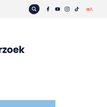
a
A
rzoek