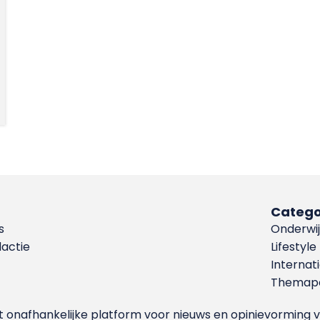
Catego
s
Onderwij
dactie
Lifestyle
Internat
Themapa
et onafhankelijke platform voor nieuws en opinievormin