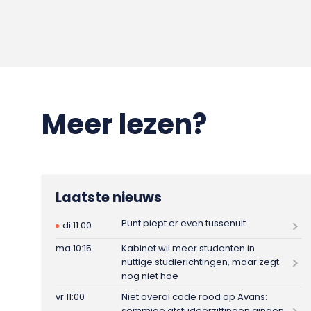
Meer lezen?
Laatste nieuws
Punt piept er even tussenuit
di 11:00
ma 10:15
Kabinet wil meer studenten in
nuttige studierichtingen, maar zegt
nog niet hoe
vr 11:00
Niet overal code rood op Avans:
sommige afstudeerzittingen gingen