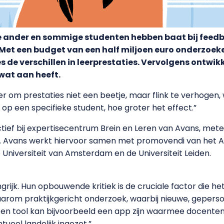
de ander en sommige studenten hebben baat bij feedb
. Met een budget van een half miljoen euro onderzoek
jes de verschillen in leerprestaties. Vervolgens ont
 wat aan heeft.
r om prestaties niet een beetje, maar flink te verhogen,
 op een specifieke student, hoe groter het effect.”
actief bij expertisecentrum Brein en Leren van Avans, mete
 Avans werkt hiervoor samen met promovendi van het AI
 Universiteit van Amsterdam en de Universiteit Leiden.
grijk. Hun opbouwende kritiek is de cruciale factor die het
aarom praktijkgericht onderzoek, waarbij nieuwe, gepers
n tool kan bijvoorbeeld een app zijn waarmee docenten 
tueel landelijk ingezet.”