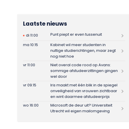
Laatste nieuws
Punt piept er even tussenuit
di 11:00
ma 10:15
Kabinet wil meer studenten in
nuttige studierichtingen, maar zegt
nog niet hoe
vr 11:00
Niet overal code rood op Avans:
sommige afstudeerzittingen gingen
wel door
vr 09:15
Iris maakt met één blik in de spiegel
onveiligheid van vrouwen zichtbaar
en wint daarmee afstudeerprijs
wo 16:00
Microsoft de deur uit? Universiteit
Utrecht wil eigen mailomgeving