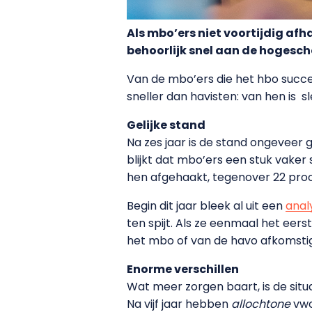
Als mbo’ers niet voortijdig af
behoorlijk snel aan de hogescho
Van de mbo’ers die het hbo succe
sneller dan havisten: van hen is sl
Gelijke stand
Na zes jaar is de stand ongeveer g
blijkt dat mbo’ers een stuk vaker 
hen afgehaakt, tegenover 22 pro
Begin dit jaar bleek al uit een
anal
ten spijt. Als ze eenmaal het eer
het mbo of van de havo afkomstig 
Enorme verschillen
Wat meer zorgen baart, is de sit
Na vijf jaar hebben
allochtone
vwo