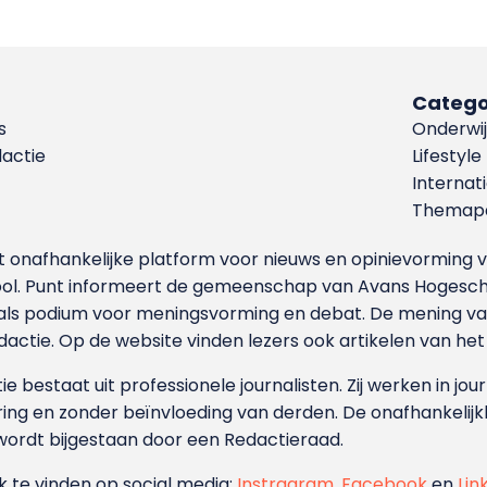
Catego
s
Onderwij
dactie
Lifestyle
Internat
Themapa
et onafhankelijke platform voor nieuws en opinievormin
ool. Punt informeert de gemeenschap van Avans Hogesch
als podium voor meningsvorming en debat. De mening van 
dactie. Op de website vinden lezers ook artikelen van he
e bestaat uit professionele journalisten. Zij werken in jour
ing en zonder beïnvloeding van derden. De onafhankelijk
wordt bijgestaan door een Redactieraad.
ok te vinden op social media:
Instragram
,
Facebook
en
Lin