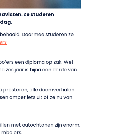
havisten. Ze studeren
jdag.
a behaald. Daarmee studeren ze
fers
.
mbo’ers een diploma op zak. Wel
a zes jaar is bijna een derde van
a presteren, alle doemverhalen
sen amper iets uit of ze nu van
illen met autochtonen zijn enorm.
mbo’ers.