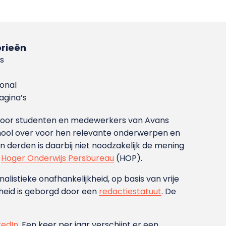
rieën
s
ional
gina’s
g voor studenten en medewerkers van Avans
ool over voor hen relevante onderwerpen en
derden is daarbij niet noodzakelijk de mening
t
Hoger Onderwijs Persbureau
(HOP).
nalistieke onafhankelijkheid, op basis van vrije
heid is geborgd door een
redactiestatuut
. De
kedIn
. Een keer per jaar verschijnt er een