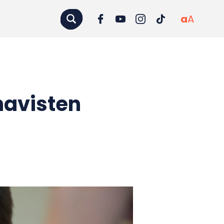
a
A
havisten