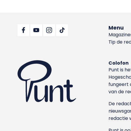
Menu
Magazine
Tip de re
Colofon
Punt is h
Hoge­sch
fungeert 
van de re
De redacti
nieuwsgar
redactie 
Punt is o