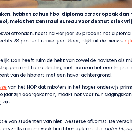
haken, hebben ze hun hbo-diploma eerder op zak dan 
ol, meldt het Centraal Bureau voor de Statistiek vri
svol afronden, heeft na vier jaar 35 procent het diplom
echts 28 procent na vier jaar klaar, blijkt uit de nieuwe
cij
elijk. Dan heeft ruim de helft van zowel de havisten als 
stoppen met hun opleiding, met name in het eerste jaar: n
cent van de hbo’ers met een havo-achtergrond.
yse
van het HOP dat mbo’ers in het hoger onderwijs prim
ste jaar zijn doorgekomen, maakt het voor hun slagingskan
zijn.
uatie van studenten van niet-westerse afkomst. De versch
’ers zelfs minder vaak hun hbo-diploma dan
autochtone