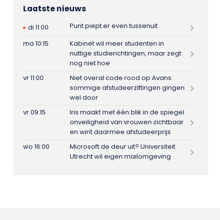
Laatste nieuws
Punt piept er even tussenuit
di 11:00
ma 10:15
Kabinet wil meer studenten in
nuttige studierichtingen, maar zegt
nog niet hoe
vr 11:00
Niet overal code rood op Avans:
sommige afstudeerzittingen gingen
wel door
vr 09:15
Iris maakt met één blik in de spiegel
onveiligheid van vrouwen zichtbaar
en wint daarmee afstudeerprijs
wo 16:00
Microsoft de deur uit? Universiteit
Utrecht wil eigen mailomgeving