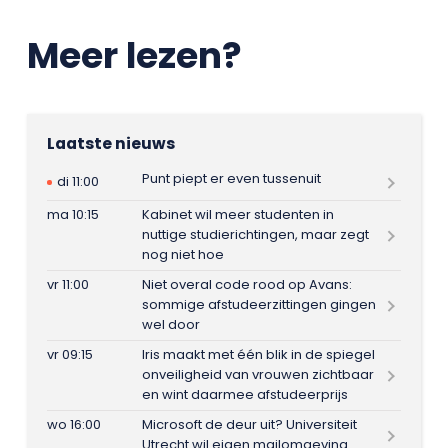
Meer lezen?
Laatste nieuws
Punt piept er even tussenuit
di 11:00
ma 10:15
Kabinet wil meer studenten in
nuttige studierichtingen, maar zegt
nog niet hoe
vr 11:00
Niet overal code rood op Avans:
sommige afstudeerzittingen gingen
wel door
vr 09:15
Iris maakt met één blik in de spiegel
onveiligheid van vrouwen zichtbaar
en wint daarmee afstudeerprijs
wo 16:00
Microsoft de deur uit? Universiteit
Utrecht wil eigen mailomgeving