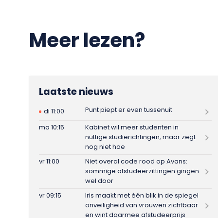
Meer lezen?
Laatste nieuws
Punt piept er even tussenuit
di 11:00
ma 10:15
Kabinet wil meer studenten in
nuttige studierichtingen, maar zegt
nog niet hoe
vr 11:00
Niet overal code rood op Avans:
sommige afstudeerzittingen gingen
wel door
vr 09:15
Iris maakt met één blik in de spiegel
onveiligheid van vrouwen zichtbaar
en wint daarmee afstudeerprijs