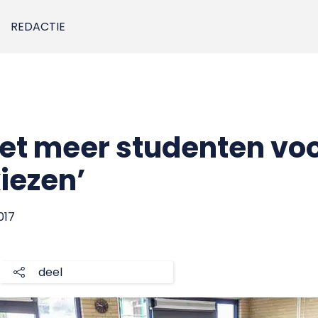
REDACTIE
iet meer studenten vo
iezen’
017
deel