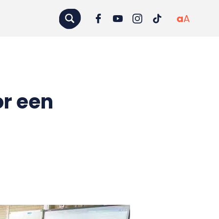
a
A
or een