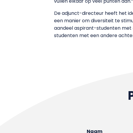
vullen elkaar op veel punten aan.”
De adjunct-directeur heeft het ide
een manier om diversiteit te stimu
aandeel aspirant-studenten met ee
studenten met een andere achterg
Naam