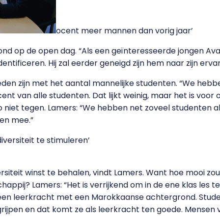
ocent meer mannen dan vorig jaar’
d op de open dag. “Als een geïnteresseerde jongen Avans b
ntificeren. Hij zal eerder geneigd zijn hem naar zijn ervar
reden zijn met het aantal mannelijke studenten. “We he
rocent van alle studenten. Dat lijkt weinig, maar het is voor
 niet tegen. Lamers: “We hebben net zoveel studenten als 
den mee.”
ersiteit te stimuleren’
rsiteit winst te behalen, vindt Lamers. Want hoe mooi zou 
appij? Lamers: “Het is verrijkend om in de ene klas les te
 een leerkracht met een Marokkaanse achtergrond. Stude
egrijpen en dat komt ze als leerkracht ten goede. Mensen