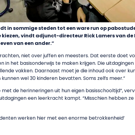
idt in sommige steden tot een ware run op pabostud
kiezen, vindt adjunct-directeur Rick Lamers van de P
 leven van een ander.”
krachten, niet over juffen en meesters. Dat eerste doet
in het basisonderwijs te maken krijgen. Die uitdagingen zi
illende vakken. Daarnaast moet je die inhoud ook over ku
sen kunnen wel 30 kinderen bevatten. Soms zelfs meer.”
met de herinneringen uit hun eigen basisschooltijd”, verv
uitdagingen een leerkracht kampt. “Misschien hebben ze 
denten werken hier met een enorme betrokkenheid’