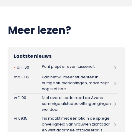
Meer lezen?
Laatste nieuws
Punt piept er even tussenuit
di 11:00
ma 10:15
Kabinet wil meer studenten in
nuttige studierichtingen, maar zegt
nog niet hoe
vr 11:00
Niet overal code rood op Avans:
sommige afstudeerzittingen gingen
wel door
vr 09:15
Iris maakt met één blik in de spiegel
onveiligheid van vrouwen zichtbaar
en wint daarmee afstudeerprijs