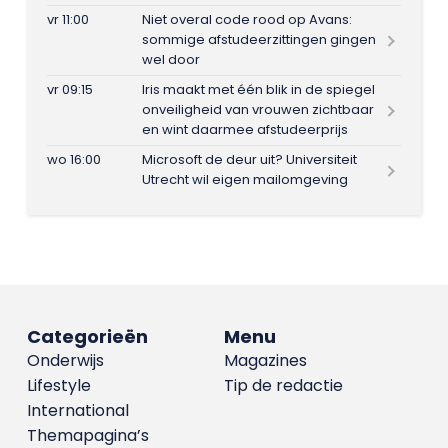
vr 11:00
Niet overal code rood op Avans:
sommige afstudeerzittingen gingen
wel door
vr 09:15
Iris maakt met één blik in de spiegel
onveiligheid van vrouwen zichtbaar
en wint daarmee afstudeerprijs
wo 16:00
Microsoft de deur uit? Universiteit
Utrecht wil eigen mailomgeving
Categorieën
Menu
Onderwijs
Magazines
Lifestyle
Tip de redactie
International
Themapagina’s