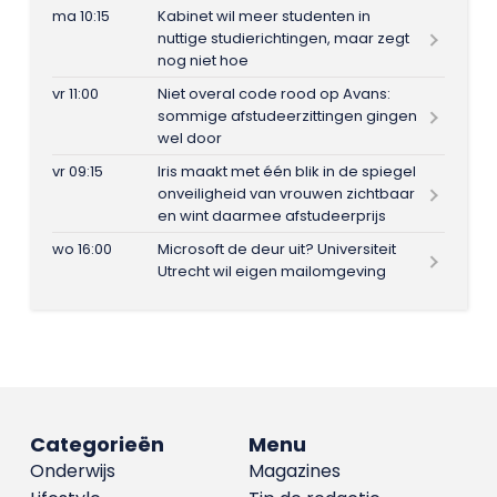
ma 10:15
Kabinet wil meer studenten in
nuttige studierichtingen, maar zegt
nog niet hoe
vr 11:00
Niet overal code rood op Avans:
sommige afstudeerzittingen gingen
wel door
vr 09:15
Iris maakt met één blik in de spiegel
onveiligheid van vrouwen zichtbaar
en wint daarmee afstudeerprijs
wo 16:00
Microsoft de deur uit? Universiteit
Utrecht wil eigen mailomgeving
Categorieën
Menu
Onderwijs
Magazines