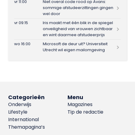
vr 11:00
Niet overal code rood op Avans:
sommige afstudeerzittingen gingen
wel door
vr 09:15
Iris maakt met één blik in de spiegel
onveiligheid van vrouwen zichtbaar
en wint daarmee afstudeerprijs
wo 16:00
Microsoft de deur uit? Universiteit
Utrecht wil eigen mailomgeving
Categorieën
Menu
Onderwijs
Magazines
Lifestyle
Tip de redactie
International
Themapagina’s