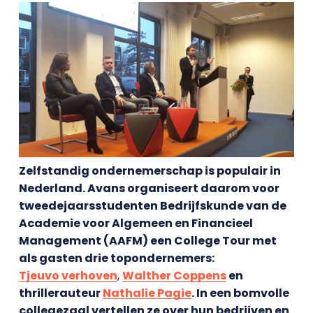
Zelfstandig ondernemerschap is populair in
Nederland. Avans organiseert daarom voor
tweedejaarsstudenten Bedrijfskunde van de
Academie voor Algemeen en Financieel
Management (AAFM) een College Tour met
als gasten drie topondernemers:
Tjeuvo verhoven
,
Walther Coppens
en
thrillerauteur
Nathalie Pagie
. In een bomvolle
collegezaal vertellen ze over hun bedrijven en