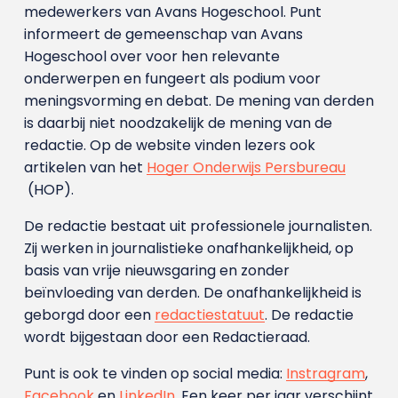
medewerkers van Avans Hoge­school. Punt
informeert de gemeenschap van Avans
Hogeschool over voor hen relevante
onderwerpen en fungeert als podium voor
meningsvorming en debat. De mening van derden
is daarbij niet noodzakelijk de mening van de
redactie. Op de website vinden lezers ook
artikelen van het
Hoger Onderwijs Persbureau
(HOP).
De redactie bestaat uit professionele journalisten.
Zij werken in journalistieke onafhankelijkheid, op
basis van vrije nieuwsgaring en zonder
beïnvloeding van derden. De onafhankelijkheid is
geborgd door een
redactiestatuut
. De redactie
wordt bijgestaan door een Redactieraad.
Punt is ook te vinden op social media:
Instragram
,
Facebook
en
LinkedIn
. Een keer per jaar verschijnt