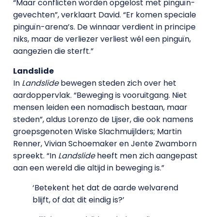
“Maar conflicten worden opgelost met pinguïn-
gevechten”, verklaart David. “Er komen speciale
pinguïn-arena’s. De winnaar verdient in principe
niks, maar de verliezer verliest wél een pinguïn,
aangezien die sterft.”
Landslide
In
Landslide
bewegen steden zich over het
aardoppervlak. “Beweging is vooruitgang. Niet
mensen leiden een nomadisch bestaan, maar
steden”, aldus Lorenzo de Lijser, die ook namens
groepsgenoten Wiske Slachmuijlders; Martin
Renner, Vivian Schoemaker en Jente Zwamborn
spreekt. “In
Landslide
heeft men zich aangepast
aan een wereld die altijd in beweging is.”
‘Betekent het dat de aarde welvarend
blijft, of dat dit eindig is?’