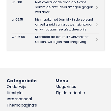
vr 11:00
Niet overal code rood op Avans:
sommige afstudeerzittingen gingen
wel door
vr 09:15
Iris maakt met één blik in de spiegel
onveiligheid van vrouwen zichtbaar
en wint daarmee afstudeerprijs
wo 16:00
Microsoft de deur uit? Universiteit
Utrecht wil eigen mailomgeving
Categorieën
Menu
Onderwijs
Magazines
Lifestyle
Tip de redactie
International
Themapagina’s