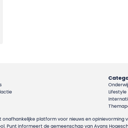
Catego
s
Onderwij
dactie
Lifestyle
Internat
Themapa
et onafhankelijke platform voor nieuws en opinievormin
ool. Punt informeert de gemeenschap van Avans Hogesch