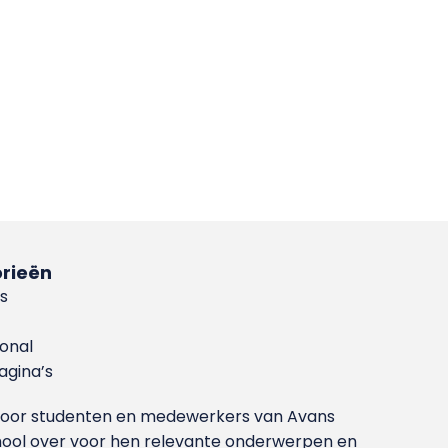
rieën
s
ional
gina’s
g voor studenten en medewerkers van Avans
ool over voor hen relevante onderwerpen en