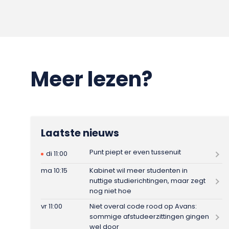
Meer lezen?
Laatste nieuws
Punt piept er even tussenuit
di 11:00
ma 10:15
Kabinet wil meer studenten in
nuttige studierichtingen, maar zegt
nog niet hoe
vr 11:00
Niet overal code rood op Avans:
sommige afstudeerzittingen gingen
wel door