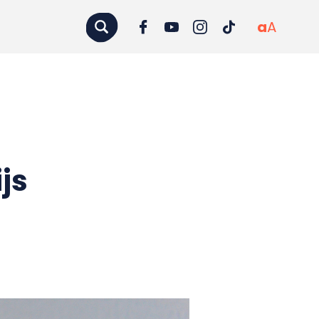
a
A
js