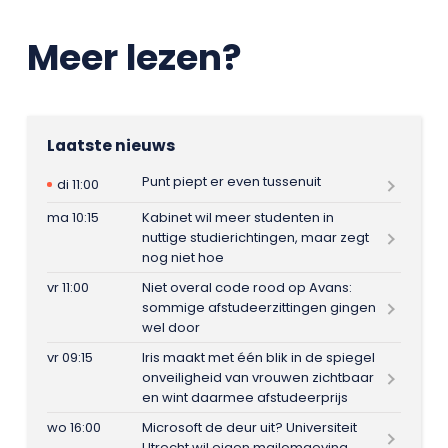
Meer lezen?
Laatste nieuws
Punt piept er even tussenuit
di 11:00
ma 10:15
Kabinet wil meer studenten in
nuttige studierichtingen, maar zegt
nog niet hoe
vr 11:00
Niet overal code rood op Avans:
sommige afstudeerzittingen gingen
wel door
vr 09:15
Iris maakt met één blik in de spiegel
onveiligheid van vrouwen zichtbaar
en wint daarmee afstudeerprijs
wo 16:00
Microsoft de deur uit? Universiteit
Utrecht wil eigen mailomgeving