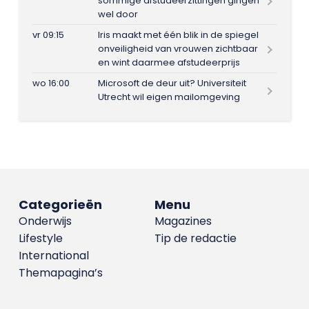
sommige afstudeerzittingen gingen
wel door
vr 09:15
Iris maakt met één blik in de spiegel
onveiligheid van vrouwen zichtbaar
en wint daarmee afstudeerprijs
wo 16:00
Microsoft de deur uit? Universiteit
Utrecht wil eigen mailomgeving
Categorieën
Menu
Onderwijs
Magazines
Lifestyle
Tip de redactie
International
Themapagina’s