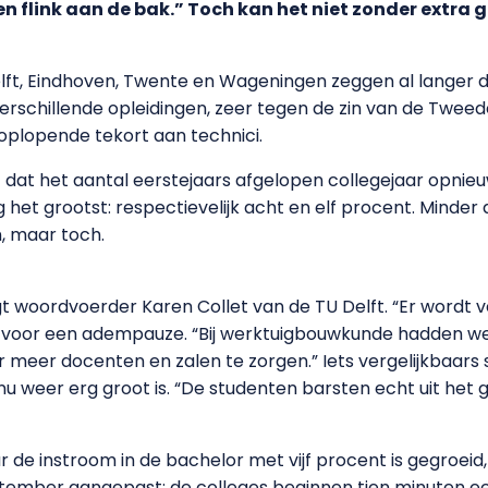
n flink aan de bak.” Toch kan het niet zonder extra 
elft, Eindhoven, Twente en Wageningen zeggen al langer d
rschillende opleidingen, zeer tegen de zin van de Tweede
 oplopende tekort aan technici.
t dat het aantal eerstejaars afgelopen collegejaar opnieuw 
g het grootst: respectievelijk acht en elf procent. Minde
, maar toch.
gt woordvoerder Karen Collet van de TU Delft. “Er word
 voor een adempauze. “Bij werktuigbouwkunde hadden we 
r meer docenten en zalen te zorgen.” Iets vergelijkbaars
u weer erg groot is. “De studenten barsten echt uit het 
 de instroom in de bachelor met vijf procent is gegroeid,
tember aangepast: de colleges beginnen tien minuten ee