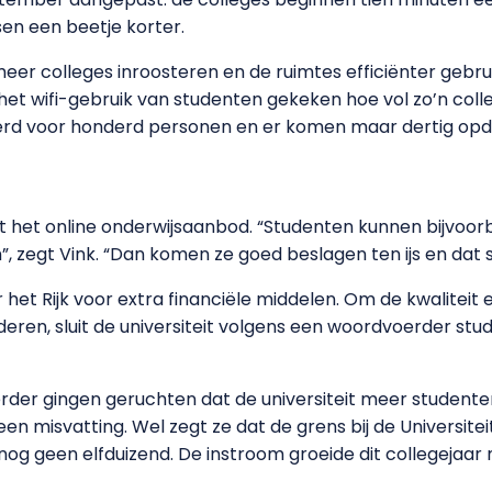
en een beetje korter.
meer colleges inroosteren en de ruimtes efficiënter gebr
 het wifi-gebruik van studenten gekeken hoe vol zo’n colleg
eerd voor honderd personen en er komen maar dertig op
t het online onderwijsaanbod. “Studenten kunnen bijvoorb
 zegt Vink. “Dan komen ze goed beslagen ten ijs en dat sc
 het Rijk voor extra financiële middelen. Om de kwaliteit 
deren, sluit de universiteit volgens een woordvoerder st
Eerder gingen geruchten dat de universiteit meer student
n misvatting. Wel zegt ze dat de grens bij de Universiteit
nog geen elfduizend. De instroom groeide dit collegejaar