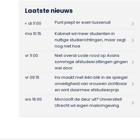
Laatste nieuws
Punt piept er even tussenuit
di 11:00
ma 10:15
Kabinet wil meer studenten in
nuttige studierichtingen, maar zegt
nog niet hoe
vr 11:00
Niet overal code rood op Avans:
sommige afstudeerzittingen gingen
wel door
vr 09:15
Iris maakt met één blik in de spiegel
onveiligheid van vrouwen zichtbaar
en wint daarmee afstudeerprijs
wo 16:00
Microsoft de deur uit? Universiteit
Utrecht wil eigen mailomgeving