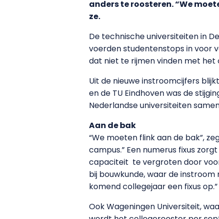
anders te roosteren. “We moete
ze.
De technische universiteiten in D
voerden studentenstops in voor ve
dat niet te rijmen vinden met het
Uit de nieuwe instroomcijfers blijk
en de TU Eindhoven was de stijgin
Nederlandse universiteiten samen
Aan de bak
“We moeten flink aan de bak”, ze
campus.” Een numerus fixus zorgt
capaciteit te vergroten door voo
bij bouwkunde, waar de instroom n
komend collegejaar een fixus op.”
Ook Wageningen Universiteit, waar
wordt het collegerooster per sep