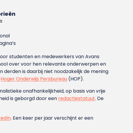
rieën
s
ional
gina’s
g voor studenten en medewerkers van Avans
ool over voor hen relevante onderwerpen en
derden is daarbij niet noodzakelijk de mening
t
Hoger Onderwijs Persbureau
(HOP).
nalistieke onafhankelijkheid, op basis van vrije
heid is geborgd door een
redactiestatuut
. De
kedIn
. Een keer per jaar verschijnt er een