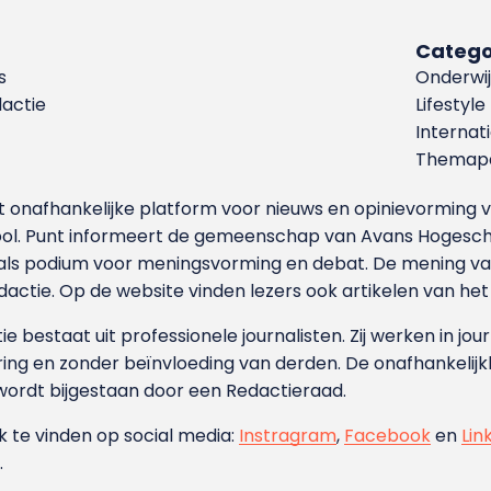
Catego
s
Onderwij
dactie
Lifestyle
Internat
Themapa
et onafhankelijke platform voor nieuws en opinievormin
ool. Punt informeert de gemeenschap van Avans Hogesch
als podium voor meningsvorming en debat. De mening van 
dactie. Op de website vinden lezers ook artikelen van he
e bestaat uit professionele journalisten. Zij werken in jour
ing en zonder beïnvloeding van derden. De onafhankelijk
wordt bijgestaan door een Redactieraad.
ok te vinden op social media:
Instragram
,
Facebook
en
Lin
.