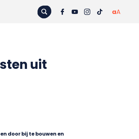
a
A
sten uit
en door bij te bouwen en