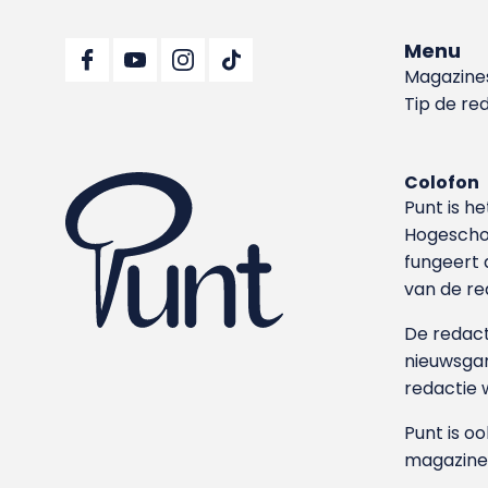
Menu
Magazine
Tip de re
Colofon
Punt is h
Hoge­sch
fungeert 
van de re
De redacti
nieuwsgar
redactie 
Punt is o
magazine