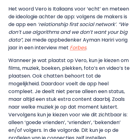
Het woord Vero is Italiaans voor ‘echt’ en meteen
de ideologie achter de app: volgens de makers is
de app een
‘relationship first social network’
.
“We
don’t use algorithms and we don’t want your big
data”
, zei mede appbedenker Ayman Hariri vorig
jaar in een interview met
Forbes
.
Wanneer je wat plaatst op Vero, kun je kiezen om
films, muziek, boeken, plekken, foto’s en video’s te
plaatsen. Ook chatten behoort tot de
mogelijkheid. Daardoor voelt de app heel
compleet. Je deelt niet perse alleen een status,
maar altijd een stuk extra content daarbij. Zoals
naar welke muziek je op dat moment luistert.
Vervolgens kun je kiezen voor wie dit zichtbaar is:
alleen ‘goede vrienden’, ‘vrienden’, ‘bekenden’
en/of volgers. In die volgorde. Dit kun je op de
profielen van je connecties zelf instellen.