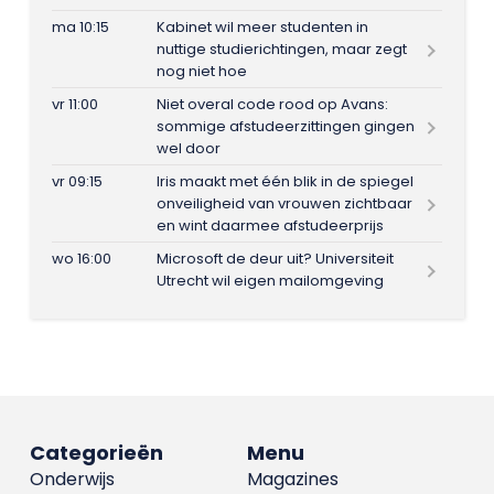
ma 10:15
Kabinet wil meer studenten in
nuttige studierichtingen, maar zegt
nog niet hoe
vr 11:00
Niet overal code rood op Avans:
sommige afstudeerzittingen gingen
wel door
vr 09:15
Iris maakt met één blik in de spiegel
onveiligheid van vrouwen zichtbaar
en wint daarmee afstudeerprijs
wo 16:00
Microsoft de deur uit? Universiteit
Utrecht wil eigen mailomgeving
Categorieën
Menu
Onderwijs
Magazines