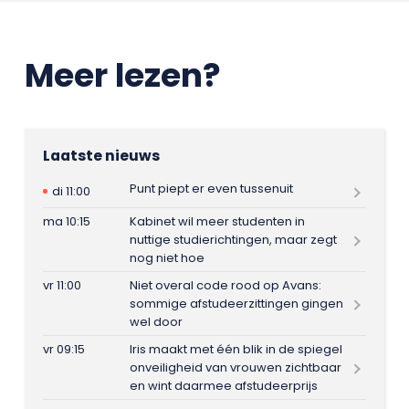
Meer lezen?
Laatste nieuws
Punt piept er even tussenuit
di 11:00
ma 10:15
Kabinet wil meer studenten in
nuttige studierichtingen, maar zegt
nog niet hoe
vr 11:00
Niet overal code rood op Avans:
sommige afstudeerzittingen gingen
wel door
vr 09:15
Iris maakt met één blik in de spiegel
onveiligheid van vrouwen zichtbaar
en wint daarmee afstudeerprijs