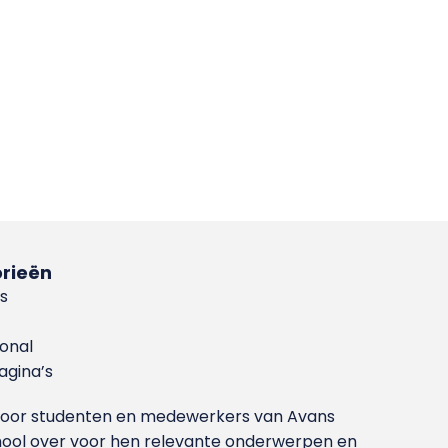
rieën
s
ional
gina’s
g voor studenten en medewerkers van Avans
ool over voor hen relevante onderwerpen en