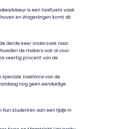
udieadviseur is een taaltoets vaak
indhoven en Wageningen komt dit
r de derde keer onderzoek naar
rschuwden de makers ook al voor
ijna veertig procent van de
en speciale
taskforce
van de
n vandaag nog geen eenduidige
 hun studenten aan een tijdje in