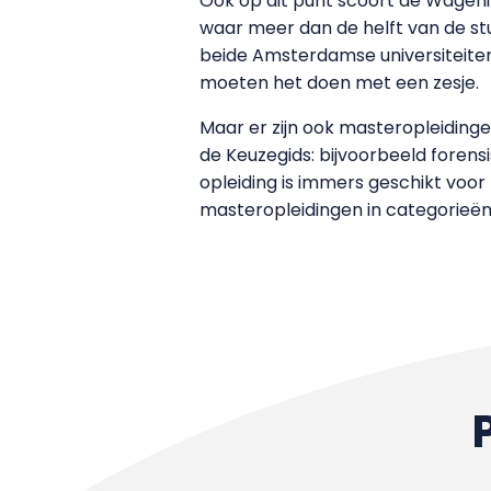
Ook op dit punt scoort de Wageni
waar meer dan de helft van de stu
beide Amsterdamse universiteiten
moeten het doen met een zesje.
Maar er zijn ook masteropleidinge
de Keuzegids: bijvoorbeeld forensi
opleiding is immers geschikt voor b
masteropleidingen in categorieë