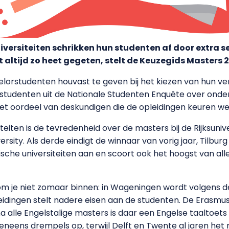
versiteiten schrikken hun studenten af door extra se
t altijd zo heet gegeten, stelt de Keuzegids Masters 2
orstudenten houvast te geven bij het kiezen van hun verv
 studenten uit de Nationale Studenten Enquête over ond
het oordeel van deskundigen die de opleidingen keuren we
eiten is de tevredenheid over de masters bij de Rijksuniv
rsity. Als derde eindigt de winnaar van vorig jaar, Tilbur
sche universiteiten aan en scoort ook het hoogst van alle
 kom je niet zomaar binnen: in Wageningen wordt volgens d
eidingen stelt nadere eisen aan de studenten. De Erasmus 
a alle Engelstalige masters is daar een Engelse taaltoets 
eens drempels op, terwijl Delft en Twente al jaren het m