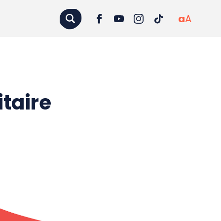
a
A
itaire