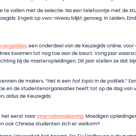
mee te vallen met de selectie. Na een telefoontje met de st
zegids: Engels op vwo-niveau blijkt genoeg. In Leiden, E
vergelijker
, een onderdeel van de Keuzegids online, voo
iplines kwamen tot nog toe aan de beurt. Vorig jaar waa
chting bij de masteropleidingen. Dit jaar stellen ze dat b
erkennen de makers. “Het is een
hot topic
in de politiek.” E
ctie en de studentenorganisaties heeft tot op de dag va
en, aldus de Keuzegids.
r het eerst naar
internationalisering
. Moedigen opleidingen
en ook Chinese studenten zich er welkom?