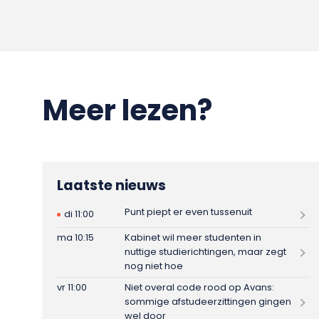
Meer lezen?
Laatste nieuws
Punt piept er even tussenuit
di 11:00
ma 10:15
Kabinet wil meer studenten in
nuttige studierichtingen, maar zegt
nog niet hoe
vr 11:00
Niet overal code rood op Avans:
sommige afstudeerzittingen gingen
wel door