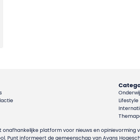
Catego
s
Onderwij
dactie
Lifestyle
Internat
Themapa
et onafhankelijke platform voor nieuws en opinievormin
ool. Punt informeert de gemeenschap van Avans Hogesch