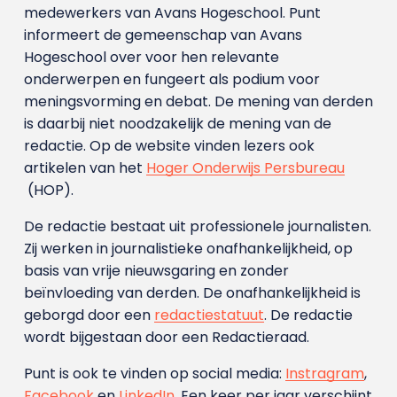
medewerkers van Avans Hoge­school. Punt
informeert de gemeenschap van Avans
Hogeschool over voor hen relevante
onderwerpen en fungeert als podium voor
meningsvorming en debat. De mening van derden
is daarbij niet noodzakelijk de mening van de
redactie. Op de website vinden lezers ook
artikelen van het
Hoger Onderwijs Persbureau
(HOP).
De redactie bestaat uit professionele journalisten.
Zij werken in journalistieke onafhankelijkheid, op
basis van vrije nieuwsgaring en zonder
beïnvloeding van derden. De onafhankelijkheid is
geborgd door een
redactiestatuut
. De redactie
wordt bijgestaan door een Redactieraad.
Punt is ook te vinden op social media:
Instragram
,
Facebook
en
LinkedIn
. Een keer per jaar verschijnt