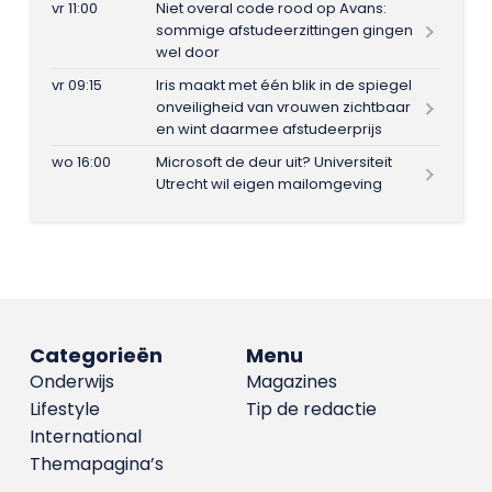
vr 11:00
Niet overal code rood op Avans:
sommige afstudeerzittingen gingen
wel door
vr 09:15
Iris maakt met één blik in de spiegel
onveiligheid van vrouwen zichtbaar
en wint daarmee afstudeerprijs
wo 16:00
Microsoft de deur uit? Universiteit
Utrecht wil eigen mailomgeving
Categorieën
Menu
Onderwijs
Magazines
Lifestyle
Tip de redactie
International
Themapagina’s