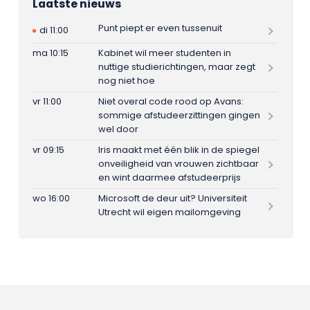
Laatste nieuws
Punt piept er even tussenuit
di 11:00
ma 10:15
Kabinet wil meer studenten in
nuttige studierichtingen, maar zegt
nog niet hoe
vr 11:00
Niet overal code rood op Avans:
sommige afstudeerzittingen gingen
wel door
vr 09:15
Iris maakt met één blik in de spiegel
onveiligheid van vrouwen zichtbaar
en wint daarmee afstudeerprijs
wo 16:00
Microsoft de deur uit? Universiteit
Utrecht wil eigen mailomgeving