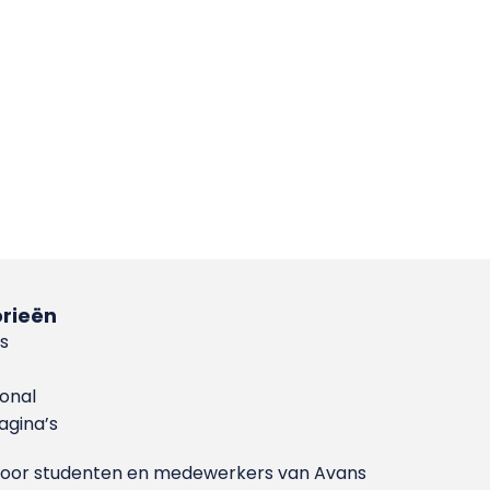
rieën
s
ional
gina’s
g voor studenten en medewerkers van Avans