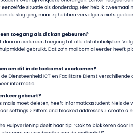
 eenzelfde situatie als donderdag. Hier heb ik tweemaal 
an de slag ging, maar zij hebben vervolgens niets gedaan
een toegang als dit kan gebeuren?
ft daarom iedereen toegang tot alle distributielijsten. 
als hulpmiddel gebruikt. Dat zo’n mailbom al eerder heeft 
en om dit in de toekomst voorkomen?
e Diensteenheid ICT en Facilitaire Dienst verschillende 
eer informatie.
een keer gebeurt?
mails moet deleten, heeft Informaticastudent Niels de vo
aar settings > Filters and blocked addresses > create a ne
 Hulpverlening deelt haar tip: “Ook te blokkeren door in 
als spam en unsubscribe van de mailinglist!”