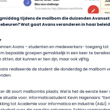
agmiddag tijdens de mailbom die duizenden Avansst
 gebeuren? Wat gaat Avans veranderen in haar beleid
?
binnen Avans – studenten en medewerkers- toegang tot z
om bepaalde groepen gemakkelijk in een keer te bereiken.
 zitten, dat kunnen er tien zijn, maar ook vijftig.
ns realiseerde de student die donderdag de mailbom ver
enden.
ker dit soort mailbombs plaats. Wel is het de eerste keer 
jke situatie voor. Informaticastudent Kevin Hagenaars: “
kking tot Academie voor Informatica en Industrie (AI&I).
student over zijn enquête ontvangen. Echter reageerden