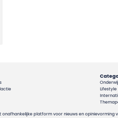
Catego
s
Onderwij
dactie
Lifestyle
Internat
Themapa
et onafhankelijke platform voor nieuws en opinievormin