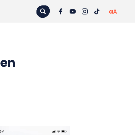
a
A
gen