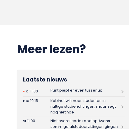
Meer lezen?
Laatste nieuws
Punt piept er even tussenuit
di 11:00
ma 10:15
Kabinet wil meer studenten in
nuttige studierichtingen, maar zegt
nog niet hoe
vr 11:00
Niet overal code rood op Avans:
sommige afstudeerzittingen gingen