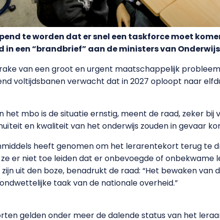
jpend te worden dat er snel een taskforce moet komen
 in een “brandbrief” aan de ministers van Onderwijs
prake van een groot en urgent maatschappelijk probleem. 
end voltijdsbanen verwacht dat in 2027 oploopt naar elfd
n het mbo is de situatie ernstig, meent de raad, zeker bij
uïteit en kwaliteit van het onderwijs zouden in gevaar k
nmiddels heeft genomen om het lerarentekort terug te d
ze er niet toe leiden dat er onbevoegde of onbekwame l
n zijn uit den boze, benadrukt de raad: “Het bewaken van
ondwettelijke taak van de nationale overheid.”
korten gelden onder meer de dalende status van het leraa