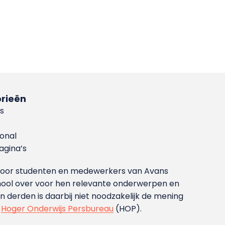
rieën
s
ional
gina’s
g voor studenten en medewerkers van Avans
ool over voor hen relevante onderwerpen en
derden is daarbij niet noodzakelijk de mening
t
Hoger Onderwijs Persbureau
(HOP).