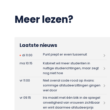
Meer lezen?
Laatste nieuws
Punt piept er even tussenuit
di 11:00
ma 10:15
Kabinet wil meer studenten in
nuttige studierichtingen, maar zegt
nog niet hoe
vr 11:00
Niet overal code rood op Avans:
sommige afstudeerzittingen gingen
wel door
vr 09:15
Iris maakt met één blik in de spiegel
onveiligheid van vrouwen zichtbaar
en wint daarmee afstudeerprijs