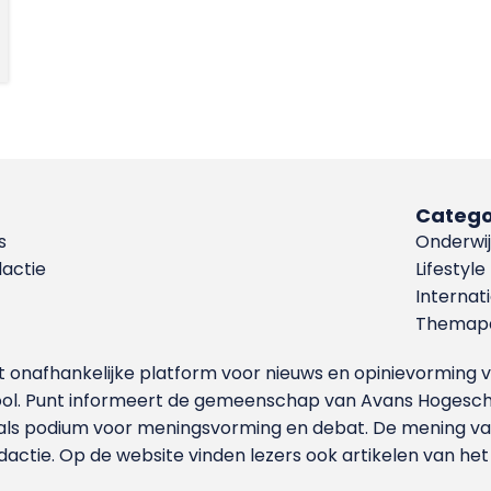
Catego
s
Onderwij
dactie
Lifestyle
Internat
Themapa
et onafhankelijke platform voor nieuws en opinievormin
ool. Punt informeert de gemeenschap van Avans Hogesch
als podium voor meningsvorming en debat. De mening van 
dactie. Op de website vinden lezers ook artikelen van he