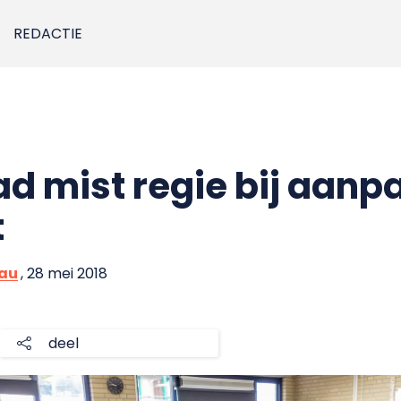
REDACTIE
d mist regie bij aanp
t
eau
, 28 mei 2018
deel