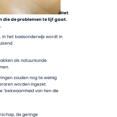
Het
 die de problemen te lijf gaat.
.
In het basisonderwijs wordt in
uizend.
 vakken als natuurkunde
omen.
ringen zouden nog te weinig
eraren worden ingezet.
 de ‘bekwaamheid van hen die
rschap, de geringe