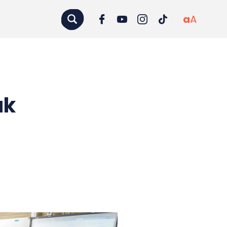
a
A
ak