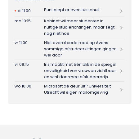
Punt piept er even tussenuit
di 11:00
ma 10:15
Kabinet wil meer studenten in
nuttige studierichtingen, maar zegt
nog niet hoe
vr 11:00
Niet overal code rood op Avans:
sommige afstudeerzittingen gingen
wel door
vr 09:15
Iris maakt met één blik in de spiegel
onveiligheid van vrouwen zichtbaar
en wint daarmee afstudeerprijs
wo 16:00
Microsoft de deur uit? Universiteit
Utrecht wil eigen mailomgeving