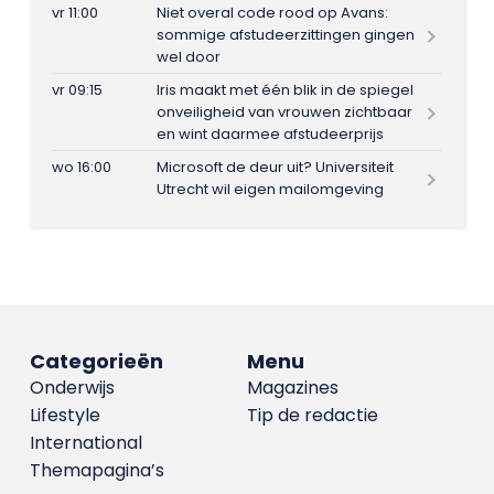
vr 11:00
Niet overal code rood op Avans:
sommige afstudeerzittingen gingen
wel door
vr 09:15
Iris maakt met één blik in de spiegel
onveiligheid van vrouwen zichtbaar
en wint daarmee afstudeerprijs
wo 16:00
Microsoft de deur uit? Universiteit
Utrecht wil eigen mailomgeving
Categorieën
Menu
Onderwijs
Magazines
Lifestyle
Tip de redactie
International
Themapagina’s