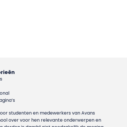
rieën
s
ional
gina’s
g voor studenten en medewerkers van Avans
ool over voor hen relevante onderwerpen en