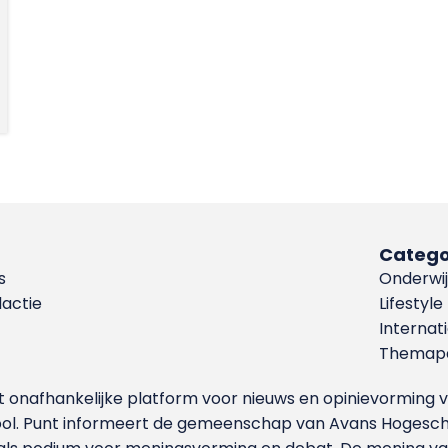
Catego
s
Onderwij
dactie
Lifestyle
Internat
Themapa
et onafhankelijke platform voor nieuws en opinievormin
ool. Punt informeert de gemeenschap van Avans Hogesch