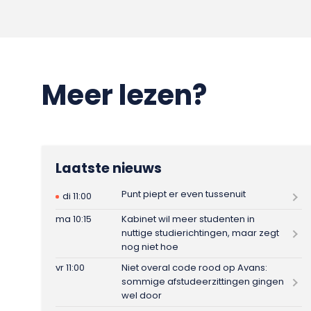
Meer lezen?
Laatste nieuws
Punt piept er even tussenuit
di 11:00
ma 10:15
Kabinet wil meer studenten in
nuttige studierichtingen, maar zegt
nog niet hoe
vr 11:00
Niet overal code rood op Avans:
sommige afstudeerzittingen gingen
wel door