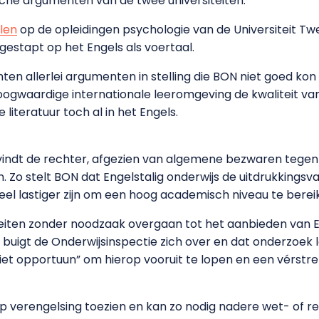
sche argumenten van de twee universiteiten.
jlen
op de opleidingen psychologie van de Universiteit Twe
estapt op het Engels als voertaal.
ten allerlei argumenten in stelling die BON niet goed kon 
ogwaardige internationale leeromgeving de kwaliteit va
literatuur toch al in het Engels.
vindt de rechter, afgezien van algemene bezwaren tegen
Zo stelt BON dat Engelstalig onderwijs de uitdrukkingsva
el lastiger zijn om een hoog academisch niveau te berei
teiten zonder noodzaak overgaan tot het aanbieden van En
buigt de Onderwijsinspectie zich over en dat onderzoek 
iet opportuun” om hierop vooruit te lopen en een vérstre
 verengelsing toezien en kan zo nodig nadere wet- of reg