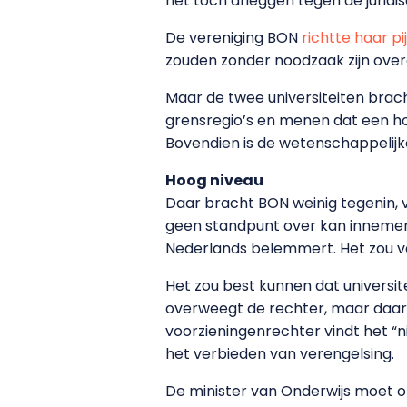
het toch afleggen tegen de juridi
De vereniging BON
richtte haar pi
zouden zonder noodzaak zijn overg
Maar de twee universiteiten brach
grensregio’s en menen dat een ho
Bovendien is de wetenschappelijke 
Hoog niveau
Daar bracht BON weinig tegenin, 
geen standpunt over kan innemen. 
Nederlands belemmert. Het zou ve
Het zou best kunnen dat universi
overweegt de rechter, maar daar 
voorzieningenrechter vindt het “n
het verbieden van verengelsing.
De minister van Onderwijs moet op