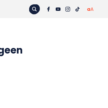
a
A
 geen
n