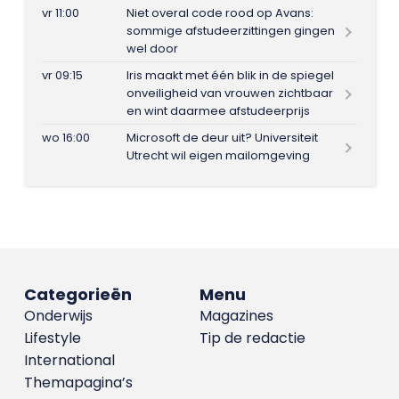
vr 11:00
Niet overal code rood op Avans:
sommige afstudeerzittingen gingen
wel door
vr 09:15
Iris maakt met één blik in de spiegel
onveiligheid van vrouwen zichtbaar
en wint daarmee afstudeerprijs
wo 16:00
Microsoft de deur uit? Universiteit
Utrecht wil eigen mailomgeving
Categorieën
Menu
Onderwijs
Magazines
Lifestyle
Tip de redactie
International
Themapagina’s