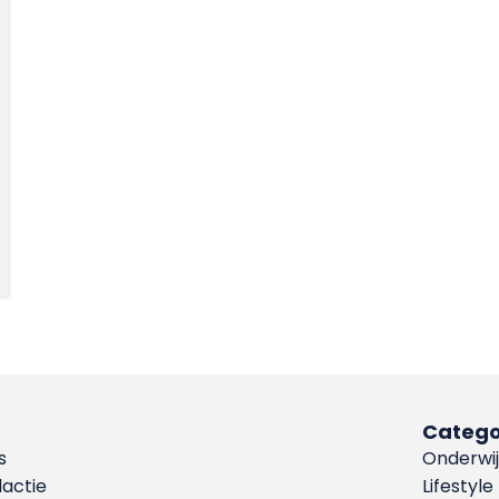
Catego
s
Onderwij
dactie
Lifestyle