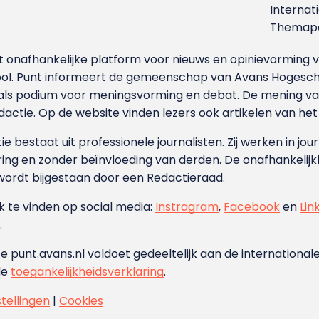
Internat
Themapa
et onafhankelijke platform voor nieuws en opinievormin
ool. Punt informeert de gemeenschap van Avans Hogesch
als podium voor meningsvorming en debat. De mening van 
dactie. Op de website vinden lezers ook artikelen van he
e bestaat uit professionele journalisten. Zij werken in jour
ing en zonder beïnvloeding van derden. De onafhankelijk
wordt bijgestaan door een Redactieraad.
ok te vinden op social media:
Instragram
,
Facebook
en
Lin
.
e punt.avans.nl voldoet gedeeltelijk aan de internationale
de
toegankelijkheidsverklaring
.
stellingen
|
Cookies