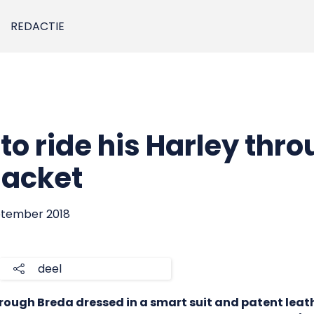
REDACTIE
 to ride his Harley thr
 jacket
eptember 2018
deel
rough Breda dressed in a smart suit and patent leat