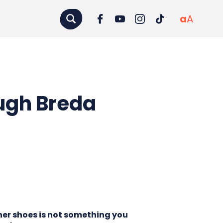
a
A
ough Breda
her shoes is not something you