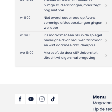
ma 10:15
Kabinet wil meer studenten in
nuttige studierichtingen, maar zegt
nog niet hoe
vr 11:00
Niet overal code rood op Avans:
sommige afstudeerzittingen gingen
wel door
vr 09:15
Iris maakt met één blik in de spiegel
onveiligheid van vrouwen zichtbaar
en wint daarmee afstudeerprijs
wo 16:00
Microsoft de deur uit? Universiteit
Utrecht wil eigen mailomgeving
Menu
Magazine
Tip de re