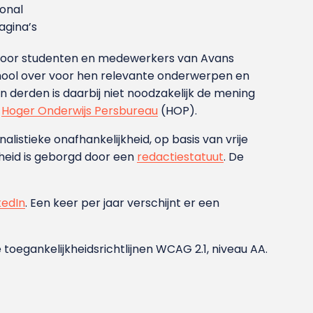
ional
gina’s
g voor studenten en medewerkers van Avans
ool over voor hen relevante onderwerpen en
derden is daarbij niet noodzakelijk de mening
t
Hoger Onderwijs Persbureau
(HOP).
nalistieke onafhankelijkheid, op basis van vrije
heid is geborgd door een
redactiestatuut
. De
kedIn
. Een keer per jaar verschijnt er een
 toegankelijkheidsrichtlijnen WCAG 2.1, niveau AA.