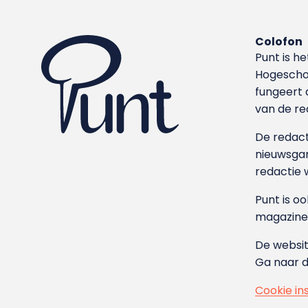
Colofon
Punt is h
Hoge­sch
fungeert 
van de re
De redacti
nieuwsgar
redactie 
Punt is o
magazine
De websit
Ga naar 
Cookie in