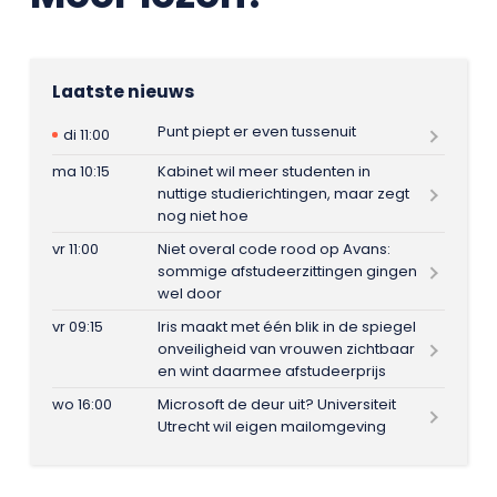
Laatste nieuws
Punt piept er even tussenuit
di 11:00
ma 10:15
Kabinet wil meer studenten in
nuttige studierichtingen, maar zegt
nog niet hoe
vr 11:00
Niet overal code rood op Avans:
sommige afstudeerzittingen gingen
wel door
vr 09:15
Iris maakt met één blik in de spiegel
onveiligheid van vrouwen zichtbaar
en wint daarmee afstudeerprijs
wo 16:00
Microsoft de deur uit? Universiteit
Utrecht wil eigen mailomgeving