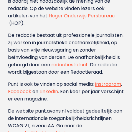
is daarbij niet noodzakelijk de mening van de
redactie. Op de website vinden lezers ook
artikelen van het
Hoger Onderwijs Persbureau
(HOP).
De redactie bestaat uit professionele journalisten.
Zij werken in journalistieke onafhankelijkheid, op
basis van vrije nieuwsgaring en zonder
beïnvloeding van derden. De onafhankelijkheid is
geborgd door een
redactiestatuut
. De redactie
wordt bijgestaan door een Redactieraad.
Punt is ook te vinden op social media:
Instragram
,
Facebook
en
LinkedIn
. Een keer per jaar verschijnt
er een magazine.
De website punt.avans.nl voldoet gedeeltelijk aan
de internationale toegankelijkheidsrichtlijnen
WCAG 2.1, niveau AA. Ga naar de