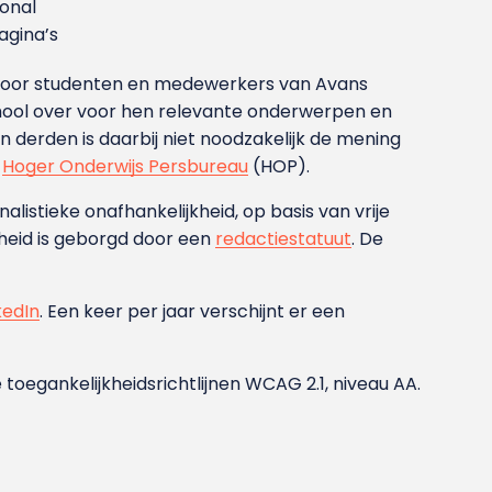
ional
gina’s
g voor studenten en medewerkers van Avans
ool over voor hen relevante onderwerpen en
derden is daarbij niet noodzakelijk de mening
t
Hoger Onderwijs Persbureau
(HOP).
nalistieke onafhankelijkheid, op basis van vrije
heid is geborgd door een
redactiestatuut
. De
kedIn
. Een keer per jaar verschijnt er een
 toegankelijkheidsrichtlijnen WCAG 2.1, niveau AA.