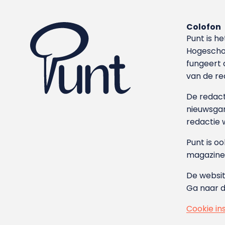
Colofon
Punt is h
Hoge­sch
fungeert 
van de re
De redacti
nieuwsgar
redactie 
Punt is o
magazine
De websit
Ga naar 
Cookie in