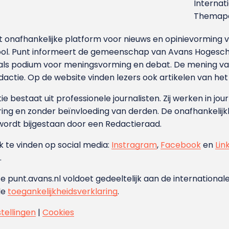
Internat
Themapa
et onafhankelijke platform voor nieuws en opinievormin
ool. Punt informeert de gemeenschap van Avans Hogesch
als podium voor meningsvorming en debat. De mening van 
dactie. Op de website vinden lezers ook artikelen van he
e bestaat uit professionele journalisten. Zij werken in jour
ing en zonder beïnvloeding van derden. De onafhankelijk
wordt bijgestaan door een Redactieraad.
ok te vinden op social media:
Instragram
,
Facebook
en
Lin
.
e punt.avans.nl voldoet gedeeltelijk aan de internationale
de
toegankelijkheidsverklaring
.
stellingen
|
Cookies