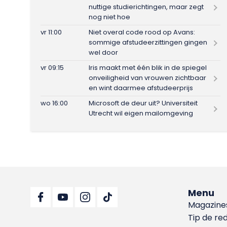
nuttige studierichtingen, maar zegt
nog niet hoe
vr 11:00
Niet overal code rood op Avans:
sommige afstudeerzittingen gingen
wel door
vr 09:15
Iris maakt met één blik in de spiegel
onveiligheid van vrouwen zichtbaar
en wint daarmee afstudeerprijs
wo 16:00
Microsoft de deur uit? Universiteit
Utrecht wil eigen mailomgeving
Menu
Magazine
Tip de re