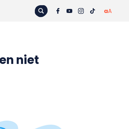
a
A
en niet