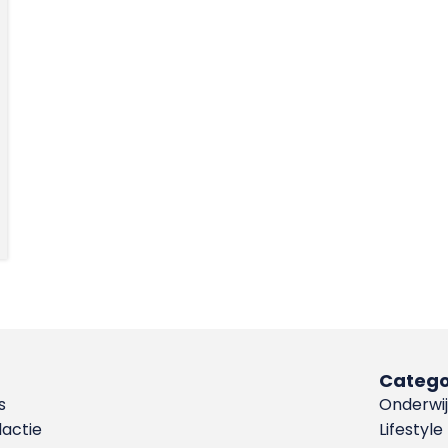
Catego
s
Onderwij
dactie
Lifestyle