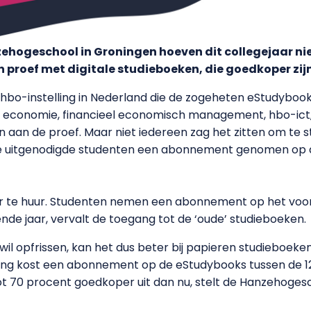
ehogeschool in Groningen hoeven dit collegejaar ni
 proef met digitale studieboeken, die goedkoper zij
hbo-instelling in Nederland die de zogeheten eStudybook
le economie, financieel economisch management, hbo-ict
n de proef. Maar niet iedereen zag het zitten om te s
de uitgenodigde studenten een abonnement genomen op 
maar te huur. Studenten nemen een abonnement op het voor
de jaar, vervalt de toegang tot de ‘oude’ studieboeken.
wil opfrissen, kan het dus beter bij papieren studieboeken h
iding kost een abonnement op de eStudybooks tussen de 12
ot 70 procent goedkoper uit dan nu, stelt de Hanzehoges