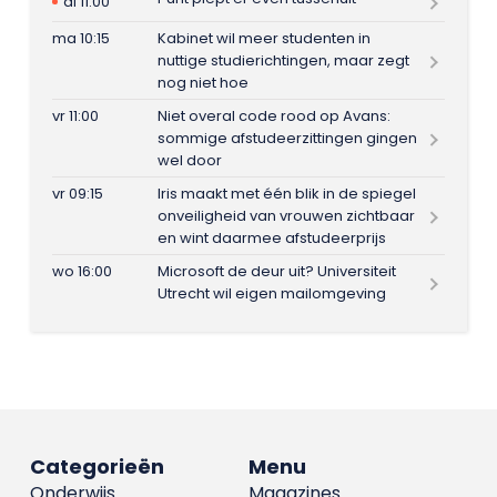
di 11:00
ma 10:15
Kabinet wil meer studenten in
nuttige studierichtingen, maar zegt
nog niet hoe
vr 11:00
Niet overal code rood op Avans:
sommige afstudeerzittingen gingen
wel door
vr 09:15
Iris maakt met één blik in de spiegel
onveiligheid van vrouwen zichtbaar
en wint daarmee afstudeerprijs
wo 16:00
Microsoft de deur uit? Universiteit
Utrecht wil eigen mailomgeving
Categorieën
Menu
Onderwijs
Magazines