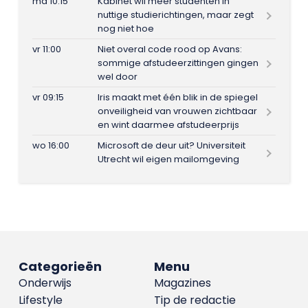
ma 10:15
Kabinet wil meer studenten in
nuttige studierichtingen, maar zegt
nog niet hoe
vr 11:00
Niet overal code rood op Avans:
sommige afstudeerzittingen gingen
wel door
vr 09:15
Iris maakt met één blik in de spiegel
onveiligheid van vrouwen zichtbaar
en wint daarmee afstudeerprijs
wo 16:00
Microsoft de deur uit? Universiteit
Utrecht wil eigen mailomgeving
Categorieën
Menu
Onderwijs
Magazines
Lifestyle
Tip de redactie